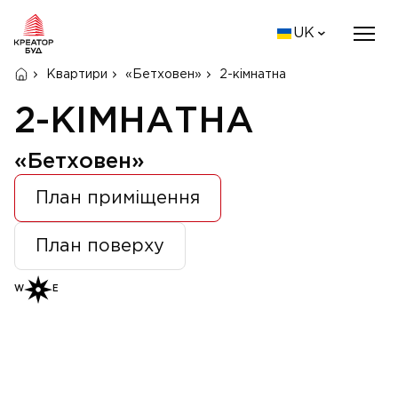
UK
Квартири
«Бетховен»
2-кімнатна
2-КІМНАТНА
«Бетховен»
План приміщення
План поверху
W
E