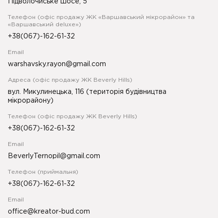
Підволочиське шосе, 5
Телефон (офіс продажу ЖК «Варшавський мікрорайон» та
«Варшавський deluxe»)
+38(067)-162-61-32
Email
warshavsky.rayon@gmail.com
Адреса (офіс продажу ЖК Beverly Hills)
вул. Микулинецька, 116 (територія будівництва
мікрорайону)
Телефон (офіс продажу ЖК Beverly Hills)
+38(067)-162-61-32
Email
BeverlyTernopil@gmail.com
Телефон (приймальня)
+38(067)-162-61-32
Email
office@kreator-bud.com