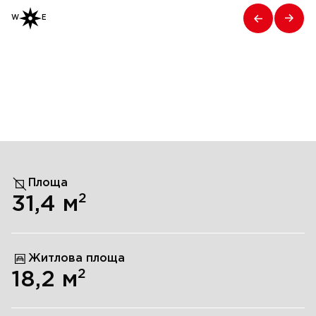
W
E
Площа
2
31,4
м
Житлова площа
2
18,2
м