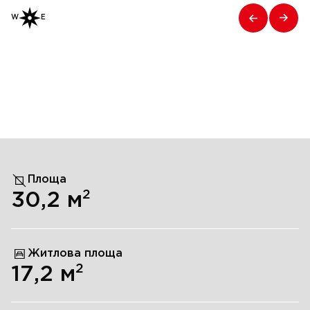
W
E
Площа
2
30,2
м
Житлова площа
2
17,2
м