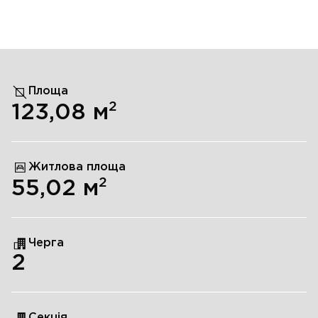
Площа
2
123,08
м
Житлова площа
2
55,02
м
Черга
2
Секція