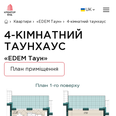
UK
Квартири
«EDEM Таун»
4-кімнатний таунхаус
4-КІМНАТНИЙ
ТАУНХАУС
«EDEM Таун»
План приміщення