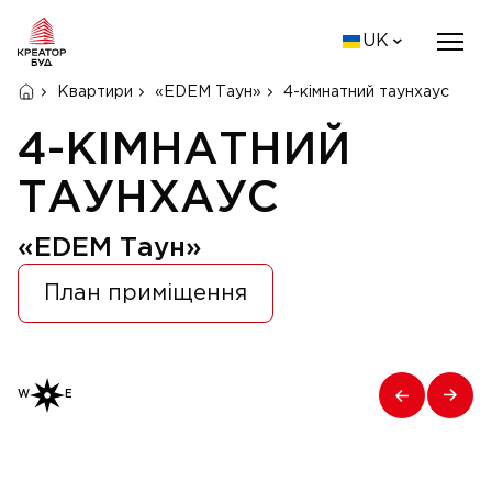
UK
Квартири
«EDEM Таун»
4-кімнатний таунхаус
4-КІМНАТНИЙ
ТАУНХАУС
«EDEM Таун»
План приміщення
W
E