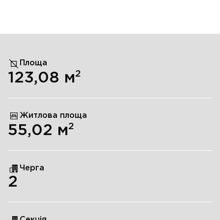
Площа
2
123,08
м
Житлова площа
2
55,02
м
Черга
2
Секція