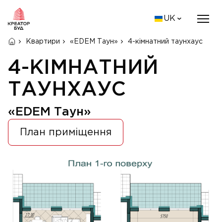
UK
Квартири
«EDEM Таун»
4-кімнатний таунхаус
4-КІМНАТНИЙ
ТАУНХАУС
«EDEM Таун»
План приміщення