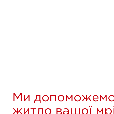
Ми допоможемо
житло вашої мрі