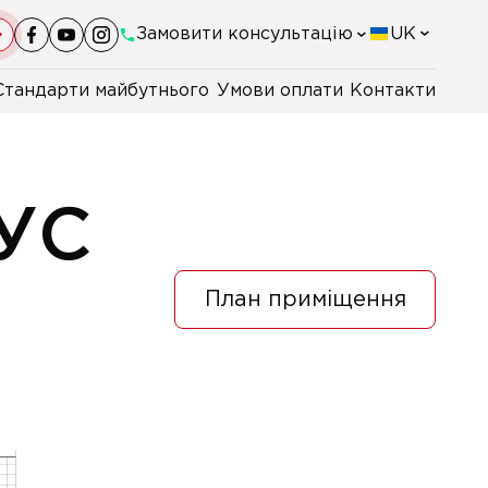
Замовити консультацію
UK
Стандарти майбутнього
Умови оплати
Контакти
+38(044)-290-11-98
+38(067)-247-16-26
УС
+38(067)-658-01-48
План приміщення
+48 22 230 2106