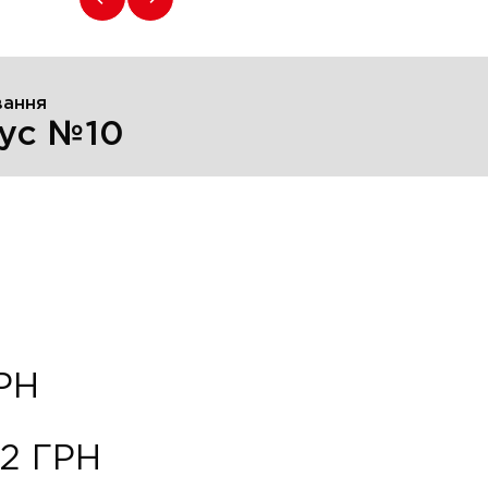
вання
ус №10
РН
82
ГРН