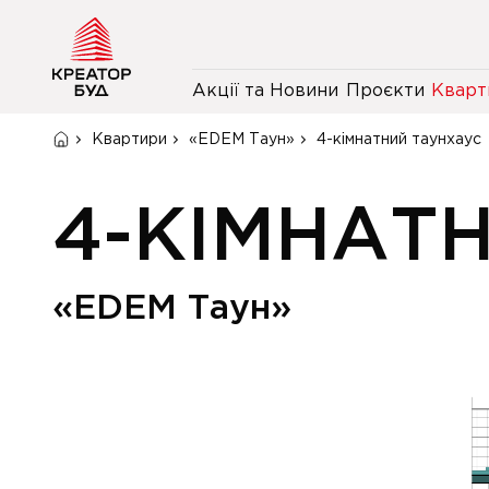
Акції та Новини
Проєкти
Кварт
Квартири
«EDEM Таун»
4-кімнатний таунхаус
4-КІМНАТ
«EDEM Таун»