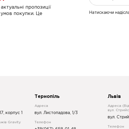
актуальні пропозиції
Натискаючи надісла
 умов покупки. Це
Тернопіль
Львів
Адреса
Адреса (Ві
вул. Стрийс
17, корпус 1
вул. Листопадова, 1/3
вул. Стрий
жів Gravity
Телефон
Телефон