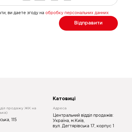
ти, ви даете згоду на
обробку персональних данних
Відправити
Катовиці
дділ продажу ЖК на
Адреса
ька)
Центральний відділ продажів:
ська, 115
Україна, м.Київ,
вул. Дегтярівська 17, корпус 1