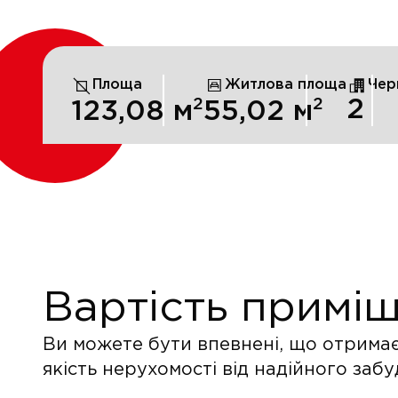
Площа
Житлова площа
Чер
2
2
2
123,08
м
55,02
м
Вартість примі
Ви можете бути впевнені, що отрима
якість нерухомості від надійного заб