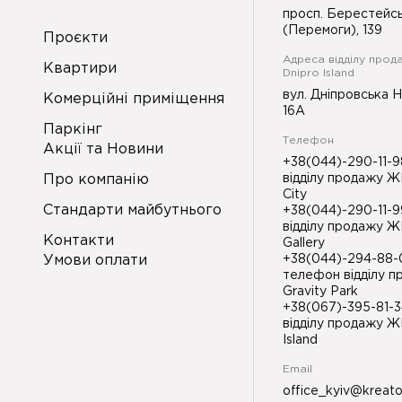
просп. Берестейс
(Перемоги), 139
Проєкти
Адреса відділу прод
Квартири
Dnipro Island
вул. Дніпровська 
Комерційні приміщення
16А
Паркінг
Телефон
Акції та Новини
+38(044)-290-11-
Про компанію
відділу продажу Ж
City
Стандарти майбутнього
+38(044)-290-11-
відділу продажу Ж
Контакти
Gallery
Умови оплати
+38(044)-294-88
телефон відділу 
Gravity Park
+38(067)-395-81-
відділу продажу Ж
Island
Email
office_kyiv@kreat