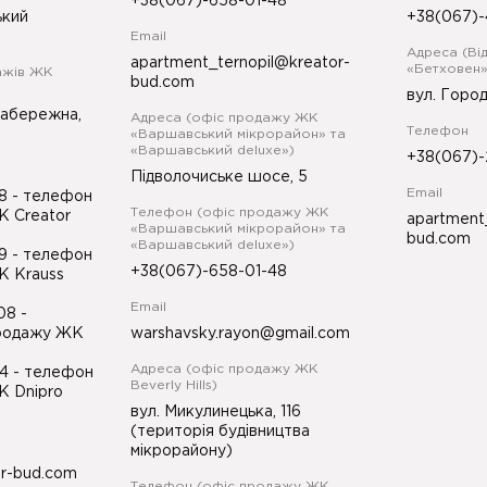
+38(067)-658-01-48
ький
+38(067)-
Email
Адреса (Ві
apartment_ternopil@kreator-
«Бетховен»
ажів ЖК
bud.com
вул. Город
Набережна,
Адреса (офіс продажу ЖК
Телефон
«Варшавський мікрорайон» та
«Варшавський deluxe»)
+38(067)-
Підволочиське шосе, 5
Email
98
- телефон
Телефон (офіс продажу ЖК
К Creator
apartment
«Варшавський мікрорайон» та
bud.com
«Варшавський deluxe»)
99
- телефон
+38(067)-658-01-48
К Krauss
Email
-08
-
продажу ЖК
warshavsky.rayon@gmail.com
Адреса (офіс продажу ЖК
34
- телефон
Beverly Hills)
К Dnipro
вул. Микулинецька, 116
(територія будівництва
мікрорайону)
or-bud.com
Телефон (офіс продажу ЖК