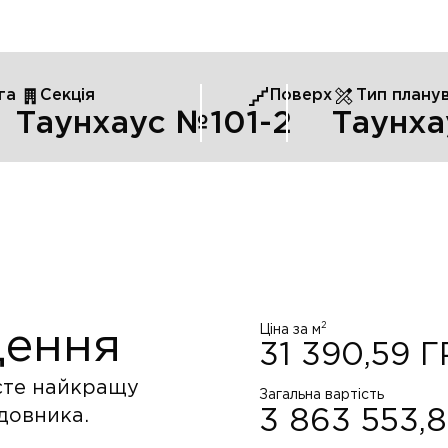
га
Секція
Поверх
Тип плану
Таунхаус №10
1
-2
Таунха
2
Ціна за м
щення
31 390,59
Г
єте найкращу
Загальна вартість
удовника.
3 863 553,