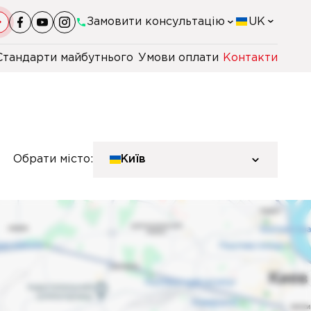
Замовити консультацію
UK
Стандарти майбутнього
Умови оплати
Контакти
+38(044)-290-11-98
+38(067)-247-16-26
Обрати місто:
Київ
+38(067)-162-61-32
+48 22 230 2106