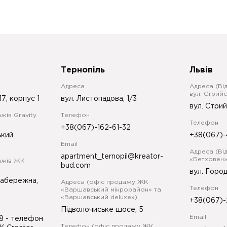
Тернопіль
Львів
Адреса
Адреса (Ві
вул. Стрийс
17, корпус 1
вул. Листопадова, 1/3
вул. Стрий
жів Gravity
Телефон
Телефон
+38(067)-162-61-32
ький
+38(067)-
Email
Адреса (Ві
apartment_ternopil@kreator-
«Бетховен»
ажів ЖК
bud.com
вул. Город
Набережна,
Адреса (офіс продажу ЖК
Телефон
«Варшавський мікрорайон» та
«Варшавський deluxe»)
+38(067)-
Підволочиське шосе, 5
Email
98
- телефон
Телефон (офіс продажу ЖК