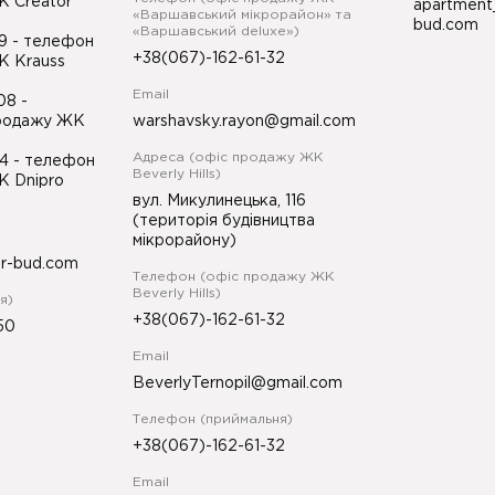
К Creator
apartment
«Варшавський мікрорайон» та
bud.com
«Варшавський deluxe»)
99
- телефон
+38(067)-162-61-32
К Krauss
Email
-08
-
продажу ЖК
warshavsky.rayon@gmail.com
Адреса (офіс продажу ЖК
34
- телефон
Beverly Hills)
К Dnipro
вул. Микулинецька, 116
(територія будівництва
мікрорайону)
or-bud.com
Телефон (офіс продажу ЖК
Beverly Hills)
я)
+38(067)-162-61-32
50
Email
BeverlyTernopil@gmail.com
Телефон (приймальня)
+38(067)-162-61-32
Email