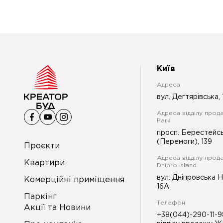
Київ
Адреса
вул. Дегтярівська, 
Адреса відділу прода
Park
просп. Берестейс
(Перемоги), 139
Проєкти
Адреса відділу прод
Квартири
Dnipro Island
вул. Дніпровська 
Комерційні приміщення
16А
Паркінг
Телефон
Акції та Новини
+38(044)-290-11-