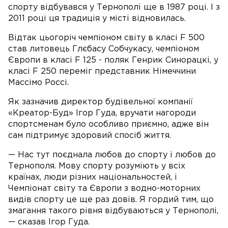
спорту відбувався у Тернополі ще в 1987 році. І з
2011 році ця традиція у місті відновилась.
Відтак цьогоріч чемпіоном світу в класі F 500
став литовець Глєбасу Собчукасу, чемпіоном
Європи в класі F 125 - поляк Генрик Синорацкі, у
класі F 250 переміг представник Німеччини
Массімо Россі.
Як зазначив директор будівельної компанії
«Креатор-Буд» Ігор Гуда, вручати нагороди
спортсменам було особливо приємно, адже він
сам підтримує здоровий спосіб життя.
— Нас тут поєднала любов до спорту і любов до
Тернополя. Мову спорту розуміють у всіх
країнах, люди різних національностей, і
Чемпіонат світу та Європи з водно-моторних
видів спорту це ще раз довів. Я гордий тим, що
змагання такого рівня відбуваються у Тернополі,
— сказав Ігор Гуда.