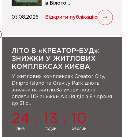
в Білого...
03.08.2026
Відкрити публікацію
ЛІТО В «КРЕАТОР-БУД»:
ЗНИЖКИ У ЖИТЛОВИХ
КОМПЛЕКСАХ КИЄВА
У житлових комплексах Creator City,
Dnipro Island та Gravity Park діють
знижки на житло.За умови повної
оплати:11% знижки Акція діє з 8 червня
до 31 с...
24
:
13
:
10
днів
годин
хвилин