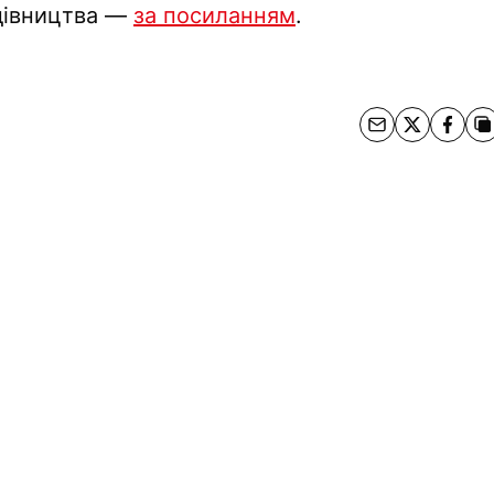
удівництва —
за посиланням
.