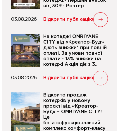
котеджі.- Перший внесок
від 30%- Розтер...
03.08.2026
Відкрити публікацію
На котеджі OMRIYANE
CITY від «Креатор-Буд»
діють знижки* при повній
оплаті. За умови повної
оплати:- 13% знижки на
котеджі Акція діє з 3...
03.08.2026
Відкрити публікацію
Відкрито продаж
котеджів у новому
проєкті від «Креатор-
Буд» – OMRIYANE CITY!
Це
багатофункціональний
комплекс комфорт-класу