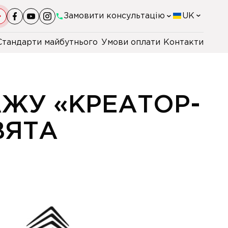
Замовити консультацію
UK
Стандарти майбутнього
Умови оплати
Контакти
+38(044)-290-11-98
+38(067)-247-16-26
АЖУ «КРЕАТОР-
+38(067)-110-56-80
ВЯТА
+48 22 230 2106