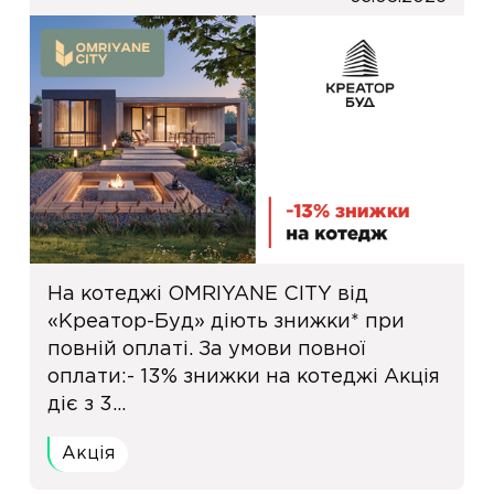
На котеджі OMRIYANE CITY від
«Креатор-Буд» діють знижки* при
повній оплаті. За умови повної
оплати:- 13% знижки на котеджі Акція
діє з 3...
Акція