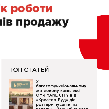
ТОП СТАТЕЙ
У
багатофункціональному
житловому комплексі
OMRIYANE CITY від
«Креатор-Буд» діє
розтермінування на