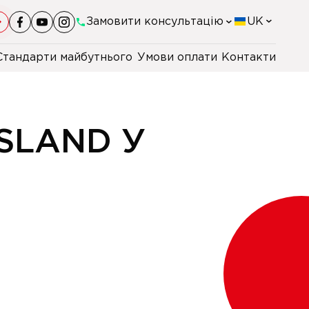
Замовити консультацію
UK
Стандарти майбутнього
Умови оплати
Контакти
+38(044)-290-11-98
+38(067)-247-16-26
SLAND У
+38(067)-164-59-77
+48 22 230 2106