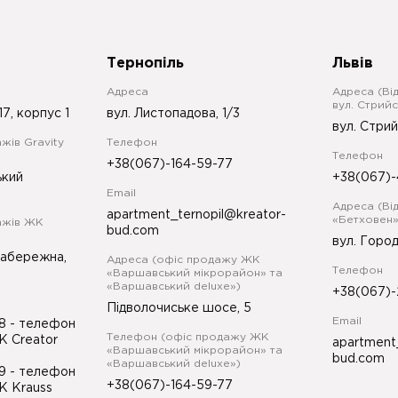
Тернопіль
Львів
Адреса
Адреса (Ві
вул. Стрийс
17, корпус 1
вул. Листопадова, 1/3
вул. Стрий
жів Gravity
Телефон
Телефон
+38(067)-164-59-77
ький
+38(067)-
Email
Адреса (Ві
apartment_ternopil@kreator-
«Бетховен»
ажів ЖК
bud.com
вул. Город
Набережна,
Адреса (офіс продажу ЖК
Телефон
«Варшавський мікрорайон» та
«Варшавський deluxe»)
+38(067)-
Підволочиське шосе, 5
Email
98
- телефон
Телефон (офіс продажу ЖК
К Creator
apartment
«Варшавський мікрорайон» та
bud.com
«Варшавський deluxe»)
99
- телефон
+38(067)-164-59-77
К Krauss