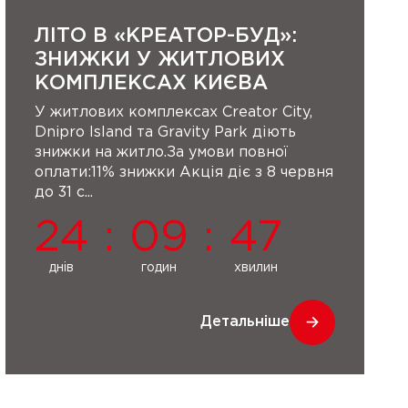
ЛІТО В «КРЕАТОР-БУД»:
ЗНИЖКИ У ЖИТЛОВИХ
КОМПЛЕКСАХ КИЄВА
У житлових комплексах Creator City,
Dnipro Island та Gravity Park діють
знижки на житло.За умови повної
оплати:11% знижки Акція діє з 8 червня
до 31 с...
24
:
09
:
47
днів
годин
хвилин
Детальніше