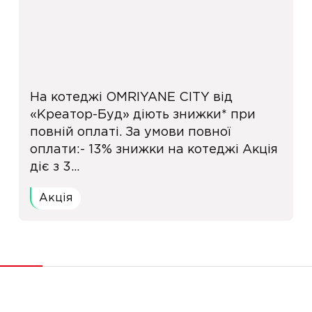
На котеджі OMRIYANE CITY від
«Креатор-Буд» діють знижки* при
повній оплаті. За умови повної
оплати:- 13% знижки на котеджі Акція
діє з 3...
Акція