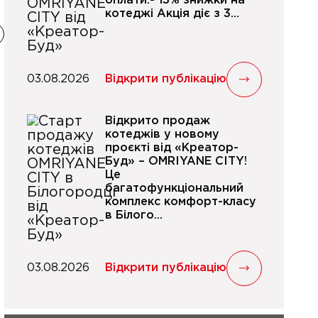
оплати:- 13% знижки на
котеджі Акція діє з 3...
03.08.2026
Відкрити публікацію
Відкрито продаж
котеджів у новому
проєкті від «Креатор-
Буд» – OMRIYANE CITY!
Це
багатофункціональний
комплекс комфорт-класу
в Білого...
03.08.2026
Відкрити публікацію