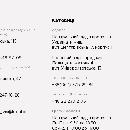
Катовиці
дділ продажу ЖК на
Адреса
ька)
Центральний відділ продажів:
ська, 115
Україна, м.Київ,
вул. Дегтярівська 17, корпус 1
448-97-09
Головний відділ продажів:
Польща, м. Катовиці,
дділ продажу ЖК
вул. Університетська, 13
)
Телефон (Україна)
ницька, 47
+38(067) 375-29-84
Телефон (Польща)
247-16-26
+48 22 230 2106
Графік роботи
_lviv@kreator-
Центральний відділ продажів:
Пн-Пт: з 9:30 до 18:30
Сб-Нд: з 10:00 до 16:00