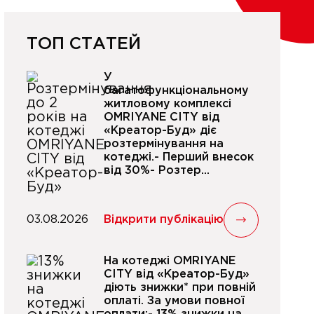
ТОП СТАТЕЙ
У
багатофункціональному
житловому комплексі
OMRIYANE CITY від
«Креатор-Буд» діє
розтермінування на
котеджі.- Перший внесок
від 30%- Розтер...
03.08.2026
Відкрити публікацію
На котеджі OMRIYANE
CITY від «Креатор-Буд»
діють знижки* при повній
оплаті. За умови повної