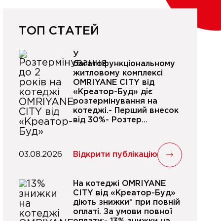
ТОП СТАТЕЙ
У
багатофункціональному
житловому комплексі
OMRIYANE CITY від
«Креатор-Буд» діє
розтермінування на
котеджі.- Перший внесок
від 30%- Розтер...
03.08.2026
Відкрити публікацію
На котеджі OMRIYANE
CITY від «Креатор-Буд»
діють знижки* при повній
оплаті. За умови повної