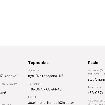
Тернопіль
Львів
Адреса
Адреса (Ві
вул. Стрийс
17, корпус 1
вул. Листопадова, 1/3
вул. Стрий
жів Gravity
Телефон
Телефон
+38(067)-168-94-48
ький
+38(067)-
Email
Адреса (Ві
apartment_ternopil@kreator-
«Бетховен»
ажів ЖК