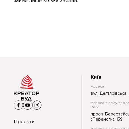
займе лише кілька хвилин.
Київ
Адреса
вул. Дегтярівська, 
Адреса відділу прода
Park
просп. Берестейс
(Перемоги), 139
Проєкти
Адреса відділу прод