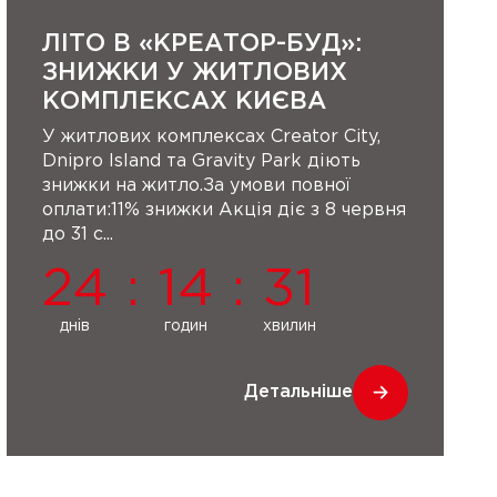
ЛІТО В «КРЕАТОР-БУД»:
ЗНИЖКИ У ЖИТЛОВИХ
КОМПЛЕКСАХ КИЄВА
У житлових комплексах Creator City,
Dnipro Island та Gravity Park діють
знижки на житло.За умови повної
оплати:11% знижки Акція діє з 8 червня
до 31 с...
24
:
14
:
31
днів
годин
хвилин
Детальніше