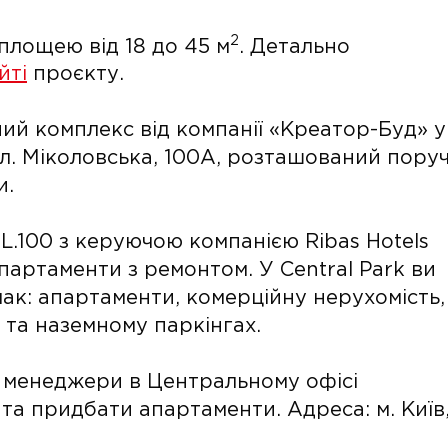
2
площею від 18 до 45 м
. Детально
йті
проєкту.
ний комплекс від компанії «Креатор-Буд» у
ул. Міколовська, 100А, розташований пору
и.
.100 з керуючою компанією Ribas Hotels
партаменти з ремонтом. У Central Park ви
мак: апартаменти, комерційну нерухомість,
 та наземному паркінгах.
і менеджери в Центральному офісі
та придбати апартаменти. Адреса: м. Київ