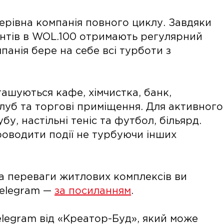
керівна компанія повного циклу. Завдяки
ентів в WOL.100 отримають регулярний
панія бере на себе всі турботи з
ашуються кафе, хімчистка, банк,
луб та торгові приміщення. Для активного
у, настільні теніс та футбол, більярд.
роводити події не турбуючи інших
та переваги житлових комплексів ви
Telegram —
за посиланням
.
legram від «Креатор-Буд», який може