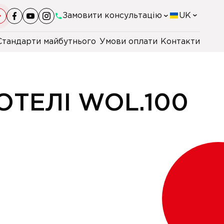
Замовити консультацію
UK
Стандарти майбутнього
Умови оплати
Контакти
+38(044)-290-11-98
+38(067)-247-16-26
ОТЕЛІ WOL.100
+38(067)-168-94-48
+48 22 230 2106