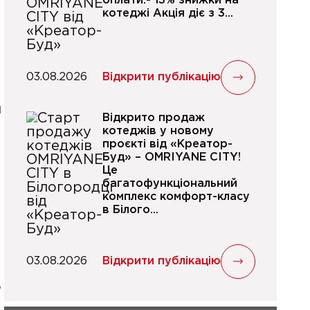
оплати:- 13% знижки на
котеджі Акція діє з 3...
03.08.2026
Відкрити публікацію
ч
Відкрито продаж
котеджів у новому
проєкті від «Креатор-
Буд» – OMRIYANE CITY!
Це
багатофункціональний
комплекс комфорт-класу
в Білого...
03.08.2026
Відкрити публікацію
,