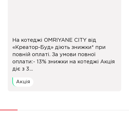
На котеджі OMRIYANE CITY від
«Креатор-Буд» діють знижки* при
повній оплаті. За умови повної
оплати:- 13% знижки на котеджі Акція
діє з 3...
Акція