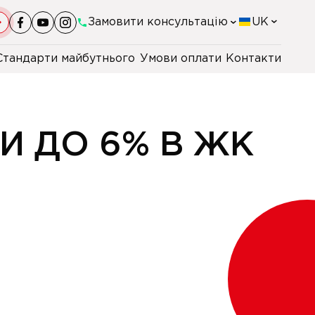
Замовити консультацію
UK
Стандарти майбутнього
Умови оплати
Контакти
+38(044)-290-11-98
+38(067)-247-16-26
И ДО 6% В ЖК
+38(067)-170-87-42
+48 22 230 2106