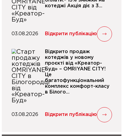
оплати:- 13% знижки на
котеджі Акція діє з 3...
03.08.2026
Відкрити публікацію
Відкрито продаж
котеджів у новому
проєкті від «Креатор-
Буд» – OMRIYANE CITY!
Це
багатофункціональний
комплекс комфорт-класу
в Білого...
03.08.2026
Відкрити публікацію