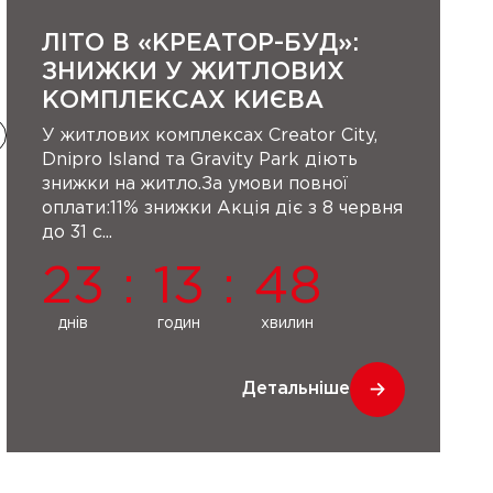
ЛІТО В «КРЕАТОР-БУД»:
ЗНИЖКИ У ЖИТЛОВИХ
КОМПЛЕКСАХ КИЄВА
У житлових комплексах Creator City,
Dnipro Island та Gravity Park діють
знижки на житло.За умови повної
оплати:11% знижки Акція діє з 8 червня
до 31 с...
23
:
13
:
48
днів
годин
хвилин
Детальніше