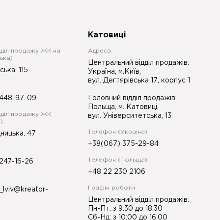
Катовиці
дділ продажу ЖК на
Адреса
ька)
Центральний відділ продажів:
ська, 115
Україна, м.Київ,
вул. Дегтярівська 17, корпус 1
448-97-09
Головний відділ продажів:
Польща, м. Катовиці,
дділ продажу ЖК
вул. Університетська, 13
)
Телефон (Україна)
ницька, 47
+38(067) 375-29-84
Телефон (Польща)
247-16-26
+48 22 230 2106
Графік роботи
_lviv@kreator-
Центральний відділ продажів:
Пн-Пт: з 9:30 до 18:30
Сб-Нд: з 10:00 до 16:00