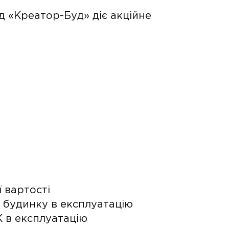
д «Креатор-Буд» діє акційне
ї вартості
і будинку в експлуатацію
К в експлуатацію