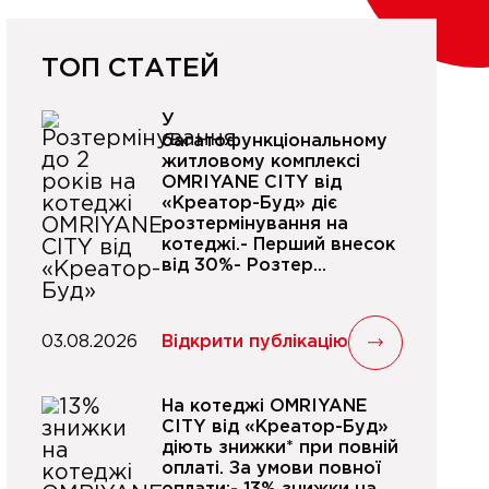
ТОП СТАТЕЙ
У
багатофункціональному
житловому комплексі
OMRIYANE CITY від
«Креатор-Буд» діє
розтермінування на
котеджі.- Перший внесок
від 30%- Розтер...
03.08.2026
Відкрити публікацію
На котеджі OMRIYANE
CITY від «Креатор-Буд»
діють знижки* при повній
оплаті. За умови повної