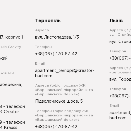
Тернопіль
Львів
Адреса
Адреса (Ві
вул. Стрийс
17, корпус 1
вул. Листопадова, 1/3
вул. Стрий
жів Gravity
Телефон
Телефон
+38(067)-170-87-42
ький
+38(067)-
Email
Адреса (Ві
apartment_ternopil@kreator-
«Бетховен»
ажів ЖК
bud.com
вул. Город
Набережна,
Адреса (офіс продажу ЖК
Телефон
«Варшавський мікрорайон» та
«Варшавський deluxe»)
+38(067)-
Підволочиське шосе, 5
Email
98
- телефон
Телефон (офіс продажу ЖК
К Creator
apartment
«Варшавський мікрорайон» та
bud.com
«Варшавський deluxe»)
99
- телефон
+38(067)-170-87-42
К Krauss