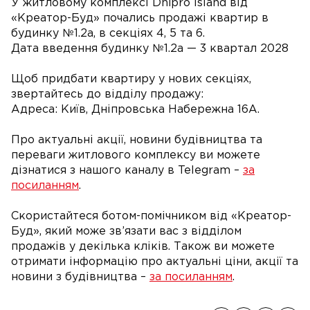
У житловому комплексі Dnipro Island від
«Креатор-Буд» почались продажі квартир в
будинку №1.2а, в секціях 4, 5 та 6.
Дата введення будинку №1.2а — 3 квартал 2028
Щоб придбати квартиру у нових секціях,
звертайтесь до відділу продажу:
Адреса: Київ, Дніпровська Набережна 16А.
Про актуальні акції, новини будівництва та
переваги житлового комплексу ви можете
дізнатися з нашого каналу в Telegram –
за
посиланням
.
Скористайтеся ботом-помічником від «Креатор-
Буд», який може зв’язати вас з відділом
продажів у декілька кліків. Також ви можете
отримати інформацію про актуальні ціни, акції та
новини з будівництва –
за посиланням
.