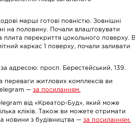
ходові марші готові повністю. Зовнішні
ані на половину. Почали влаштовувати
а плита перекриття цокольного поверху. 
ітний каркас 1 поверху, почали заливати
за адресою: просп. Берестейський, 139.
та переваги житлових комплексів ви
Telegram —
за посиланням.
legram від «Креатор-Буд», який може
кілька кліків. Також ви можете отримати
 та новини з будівництва —
за посиланням.