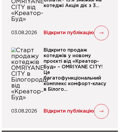
оплати:- 13% знижки на
котеджі Акція діє з 3...
03.08.2026
Відкрити публікацію
Відкрито продаж
котеджів у новому
проєкті від «Креатор-
Буд» – OMRIYANE CITY!
Це
багатофункціональний
комплекс комфорт-класу
в Білого...
03.08.2026
Відкрити публікацію