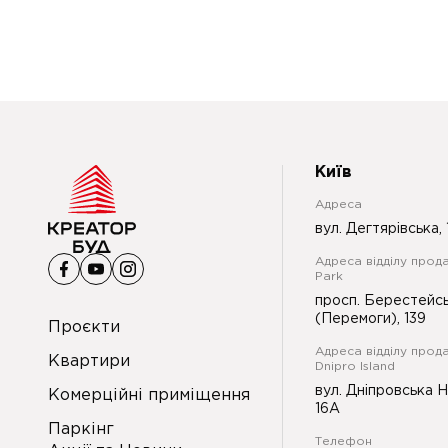
Київ
Адреса
вул. Дегтярівська, 
Адреса відділу прода
Park
просп. Берестейс
(Перемоги), 139
Проєкти
Адреса відділу прод
Квартири
Dnipro Island
вул. Дніпровська 
Комерційні приміщення
16А
Паркінг
Телефон