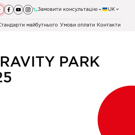
Замовити консультацію
UK
Стандарти майбутнього
Умови оплати
Контакти
+38(044)-290-11-98
+38(067)-247-16-26
RAVITY PARK
+38(067)-168-94-48
25
+48 22 230 2106