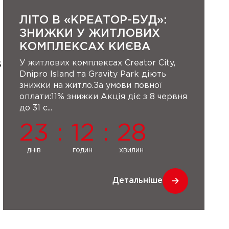
ЛІТО В «КРЕАТОР-БУД»:
ЗНИЖКИ У ЖИТЛОВИХ
КОМПЛЕКСАХ КИЄВА
У житлових комплексах Creator City,
В
Dnipro Island та Gravity Park діють
знижки на житло.За умови повної
оплати:11% знижки Акція діє з 8 червня
до 31 с...
23
:
12
:
28
днів
годин
хвилин
Детальніше