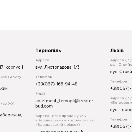
Тернопіль
Львів
Адреса
Адреса (Ві
вул. Стрийс
17, корпус 1
вул. Листопадова, 1/3
вул. Стрий
жів Gravity
Телефон
Телефон
+38(067)-168-94-48
ький
+38(067)-
Email
Адреса (Ві
apartment_ternopil@kreator-
«Бетховен»
ажів ЖК
bud.com
вул. Город
Набережна,
Адреса (офіс продажу ЖК
Телефон
«Варшавський мікрорайон» та
«Варшавський deluxe»)
+38(067)-