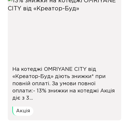
На котеджі OMRIYANE CITY від
«Креатор-Буд» діють знижки* при
повній оплаті. За умови повної
оплати:- 13% знижки на котеджі Акція
діє з 3...
Акція