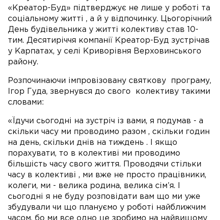
«Креатор-Буд» підтверджує не лише у роботі та
соціальному житті , а й у відпочинку. Цьогорічний
День будівельника у житті колективу став 10-
тим. Десятиріччя компанії Креатор-Буд зустрічав
у Карпатах, у селі Криворівня Верховинського
району.
Розпочинаючи імпровізовану святкову програму,
Ігор Гуда, звернувся до свого колективу такими
словами:
«Їдучи сьогодні на зустріч із вами, я подумав - а
скільки часу ми проводимо разом , скільки годин
на день, скільки днів на тиждень . І якщо
порахувати, то в колективі ми проводимо
більшість часу свого життя. Проводячи стільки
часу в колективі , ми вже не просто працівники,
колеги, ми - велика родина, велика сім’я. І
сьогодні я не буду розповідати вам що ми уже
збудували чи що плануємо у роботі найближчим
часом, бо ми все одно це зробимо на найвищому