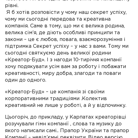
рівні.
Я б хотів розповісти у чому наш секрет успіху,
чому ми сьогодні передова та креативна
компанія. Саме в тому, що ми є велика родина,
велика сім’я, де діють особливі принципи та
закони – це є любов, повага, взаєморозуміння і
підтримка Секрет успіху – у нас з вами. Тому ми
сьогодні святкуємо день великої родини
«Креатор-Буд». І з нагоди 10-тиріччя компанії
хочу подякувати усім вам за роботу і побажати
креативності, миру добра, злагоди та поваги
один до одного.
«Креатор-Буд» – це компанія зі своїми
корпоративними традиціями .Колектив
креативний не лише у роботі, а й у відпочинку.
Цьогоріч, до прикладу, у Карпатах креаторівці
розучували гімн компанії , слова та музику до
якого написали самі.. Прапор України та прапор
Компанії – невід’ємні реквізити. Відео версію