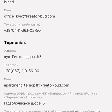
Island
Email
office_kyiv@kreator-bud.com
Телефон (приймальня)
+38(044)-363-02-50
Тернопіль
Адреса
вул. Листопадова, 1/3
Телефон
+38(067)-110-56-80
Email
apartment_ternopil@kreator-bud.com
Адреса (офіс продажу ЖК «Варшавський мікрорайон» та
«Варшавський deluxe»)
Підволочиське шосе, 5
Телефон (офіс продажу ЖК «Варшавський мікрорайон» та