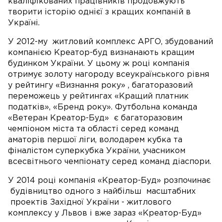
кваліфікованих працівників продовжують
творити історію однієї з кращих компаній в
Україні.
У 2012-му житловий комплекс АРГО, збудований
компанією Креатор-буд визнанають кращим
будинком України. У цьому ж році компанія
отримує золоту нагороду всеукраїнського рівня
у рейтингу «Визнання року» , багаторазовий
переможець у рейтингах «Кращий платник
податків», «Бренд року». Футбольна команда
«Ветеран Креатор-Буд» є багаторазовим
чемпіоном міста та області серед команд
аматорів першої ліги, володарем кубка та
фіналістом суперкубка України, учасником
всесвітнього чемпіонату серед команд діаспори.
У 2014 році компанія «Креатор-Буд» розпочинає
будівництво одного з найбільш масштабних
проектів Західної України - житлового
комплексу у Львов і вже зараз «Креатор-Буд»