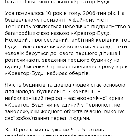
багатообіцяючою назвою «Креатор-Буд».
Усе починалось 10 років тому. 2006-тий рік. На
будівельному горизонті у файному місті
Тернопіль з’являється невеличке підприємство з
багатообіцяючою назвою «Креатор-Буд».
Молодий , прогресивний, амбітний керівник Ігор
Гуда і його невеличкий колектив у склад і 5-ти
чоловік беруться до свого першого дітища і
розпочинають зведення першого будинку на
вулиці Лисенка. Стрімко і впевнено з року в рік
«Креатор-Буд» набирає обертів.
Якість будинків та довіра людей стає основою
для молодої будівельної – компанії. У
найскладніший період – час економічної кризи
«Креатор-Буд» чи не єдиний у Тернополі, не
заморожуючи жодного об’єкта вчасно виконує
свої зобов’язання перед людьми.
За 10 років життя. уже не 5, а 5 сотень