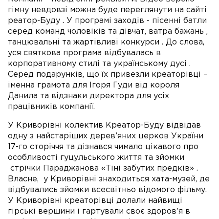
гімну невдовзі можна буде переглянути на сайті
реатор-Буду . У програмі заходів - пісенні батли
серед команд чоловіків та дівчат, ватра бажань ,
танцювальні та жартівливі конкурси . До слова,
уся святкова програма відбувалась в
корпоративному стилі та українському дусі .
Серед подарунків, що їх привезли креаторівці –
іменна грамота для Ігоря Гуди від короля
Данила та відзнаки директора для усіх
працівників компанії.
У Криворівні колектив Креатор-Буду відвідав
одну з найстаріших дерев’яних церков України
17-го сторіччя та дізнався чимало цікавого про
особливості гуцульського життя та зйомки
стрічки Параджанова «Тіні забутих предків» .
Власне, у Криворівні знаходиться хата-музей, де
відбувались зйомки всесвітньо відомого фільму.
У Криворівні креаторівці долали найвищі
гірські вершини і гартували своє здоров’я в