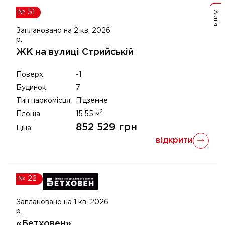
№
51
Акція
Заплановано на 2 кв. 2026
р.
ЖК на вулиці Стрийській
Поверх:
-1
Будинок:
7
Тип паркомісця:
Підземне
2
Площа
15.55
м
852 529
грн
Ціна:
відкрити
№
22
Заплановано на 1 кв. 2026
р.
«Бетховен»