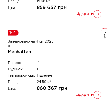
2
Площа
15.68
м
859 657
грн
Ціна:
відкрити
№
4
Акція
Заплановано на 4 кв. 2025
р.
Manhattan
Поверх:
-1
Будинок:
1
Тип паркомісця:
Підземне
2
Площа
24.50
м
860 367
грн
Ціна:
відкрити