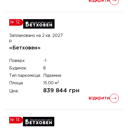
відкрити
№
12
Заплановано на 2 кв. 2027
р.
«Бетховен»
Поверх:
-1
Будинок:
8
Тип паркомісця:
Підземне
2
Площа
15.00
м
839 844
грн
Ціна:
відкрити
№
13