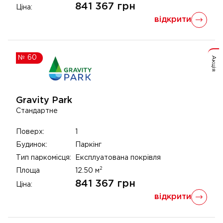
841 367
грн
Ціна:
відкрити
№
60
Акція
Gravity Park
Стандартне
Поверх:
1
Будинок:
Паркінг
Тип паркомісця:
Експлуатована покрівля
2
Площа
12.50
м
841 367
грн
Ціна:
відкрити