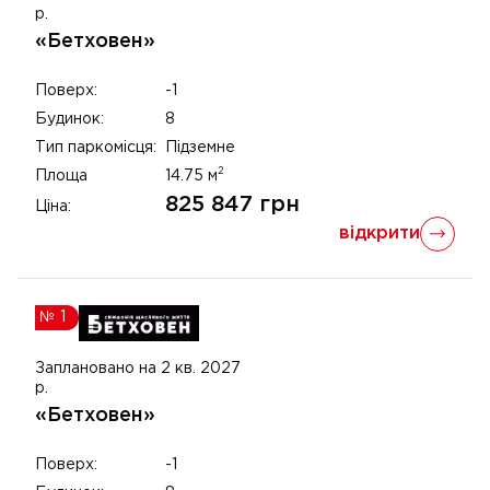
р.
«Бетховен»
Поверх:
-1
Будинок:
8
Тип паркомісця:
Підземне
2
Площа
14.75
м
825 847
грн
Ціна:
відкрити
№
1
Заплановано на 2 кв. 2027
р.
«Бетховен»
Поверх:
-1