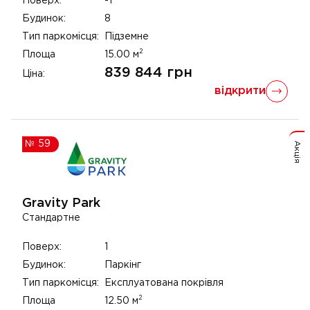
Поверх:
-1
Будинок:
8
Тип паркомісця:
Підземне
2
Площа
15.00
м
839 844
грн
Ціна:
відкрити
№
59
Акція
Gravity Park
Стандартне
Поверх:
1
Будинок:
Паркінг
Тип паркомісця:
Експлуатована покрівля
2
Площа
12.50
м