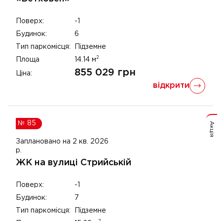
Поверх:
-1
Будинок:
6
Тип паркомісця:
Підземне
2
Площа
14.14
м
855 029
грн
Ціна:
відкрити
№
85
Акція
Заплановано на 2 кв. 2026
р.
ЖК на вулиці Стрийській
Поверх:
-1
Будинок:
7
Тип паркомісця:
Підземне