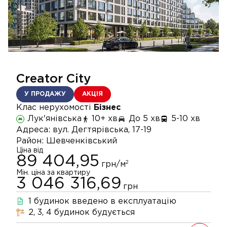
Creator City
У ПРОДАЖУ
АКЦІЯ
Клас нерухомості
Бізнес
Лук'янівська
10+ хв
До 5 хв
5-10 хв
Адреса:
вул. Дегтярівська, 17-19
Район:
Шевченківський
Ціна від
89 404,95
2
грн/м
Мін. ціна за квартиру
3 046 316,69
грн
1
будинок
введено в експлуатацію
2, 3, 4
будинок
будується