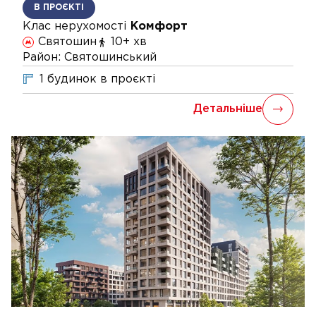
В ПРОЄКТІ
Клас нерухомості
Комфорт
Святошин
10+ хв
Район:
Святошинський
1
будинок
в проєкті
Детальніше