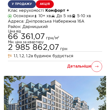
У ПРОДАЖУ
АКЦІЯ
Клас нерухомості
Комфорт +
Осокорки
10+ хв
До 5 хв
5-10 хв
Адреса:
Дніпровська Набережна 16А
Район:
Дарницький
Ціна від
66 361,07
2
грн/м
Мін. ціна за квартиру
2 985 862,07
грн
1.1, 1.2, 1.2а
будинок
будується
Детальніше