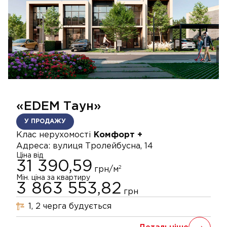
«EDEM Таун»
У ПРОДАЖУ
Клас нерухомості
Комфорт +
Адреса:
вулиця Тролейбусна, 14
Ціна від
31 390,59
2
грн/м
Мін. ціна за квартиру
3 863 553,82
грн
1, 2
черга
будується