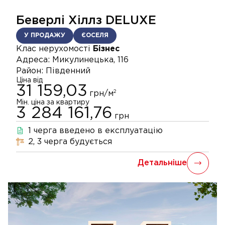
Беверлі Хіллз DELUXE
У ПРОДАЖУ
ЄОСЕЛЯ
Клас нерухомості
Бізнес
Адреса:
Микулинецька, 116
Район:
Південний
Ціна від
31 159,03
2
грн/м
Мін. ціна за квартиру
3 284 161,76
грн
1
черга
введено в експлуатацію
2, 3
черга
будується
Детальніше