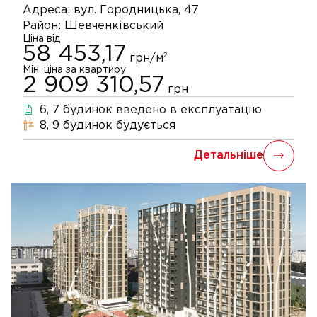
Адреса:
вул. Городницька, 47
Район:
Шевченківський
Ціна від
58 453,17
2
грн/м
Мін. ціна за квартиру
2 909 310,57
грн
6, 7
будинок
введено в експлуатацію
8, 9
будинок
будується
Детальніше