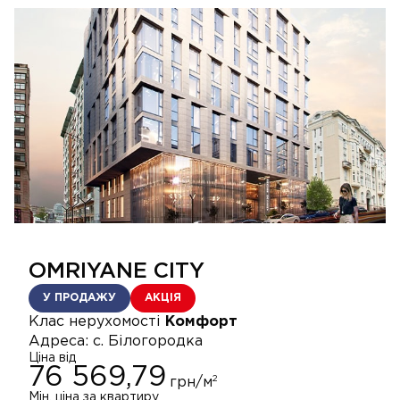
OMRIYANE CITY
У ПРОДАЖУ
АКЦІЯ
Клас нерухомості
Комфорт
Адреса:
с. Білогородка
Ціна від
76 569,79
2
грн/м
Мін. ціна за квартиру