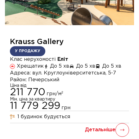
Krauss Gallery
У ПРОДАЖУ
Клас нерухомості
Еліт
Хрещатик
До 5 хв
До 5 хв
До 5 хв
Адреса:
вул. Круглоуніверситетська, 5-7
Район:
Печерський
Ціна від
211 770
2
грн/м
Мін. ціна за квартиру
11 779 299
грн
1
будинок
будується
Детальніше