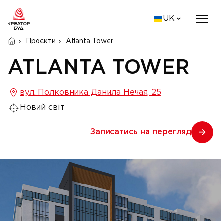
UK
Проєкти
Atlanta Tower
ATLANTA TOWER
вул. Полковника Данила Нечая, 25
Новий світ
Записатись на перегляд