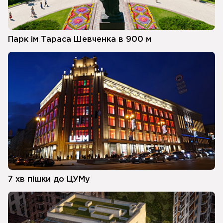
Парк ім Тараса Шевченка в 900 м
7 хв пішки до ЦУМу