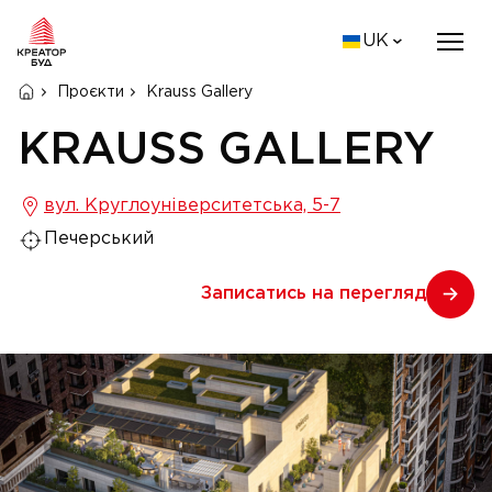
UK
Проєкти
Krauss Gallery
KRAUSS GALLERY
вул. Круглоуніверситетська, 5-7
Печерський
Записатись на перегляд