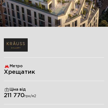
Метро
Хрещатик
Ціна від
211 770
грн/м
2