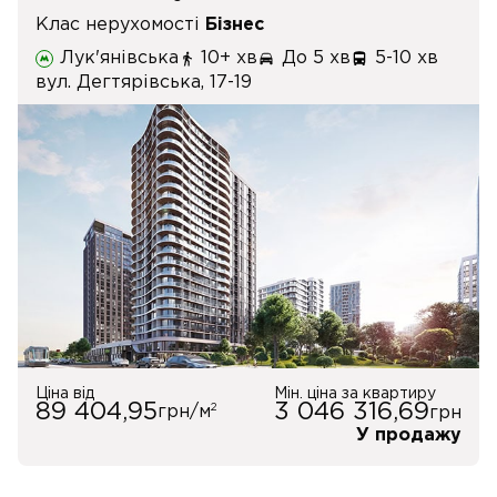
Клас нерухомості
Бізнес
Лук'янівська
10+ хв
До 5 хв
5-10 хв
вул. Дегтярівська, 17-19
Ціна від
Мін. ціна за квартиру
89 404,95
3 046 316,69
2
грн/м
грн
У продажу