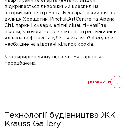
квартирами та апартаментами, звідки
відкривається дивовижний краєвид на
історичний центр міста. Бессарабський ринок і
вулиця Хрещатик, PinchukArtCentre та Арена
Сіті, парки і сквери, елітні ліцеї, гімназії та
школи, ключові торговельні центри і магазини,
клініки та фітнес-клуби – у Krauss Gallery все
необхідне на відстані кількох кроків.
У чотирирівневому підземному паркінгу
передбачена…
розкрити
Технології будівництва ЖК
Krauss Gallery