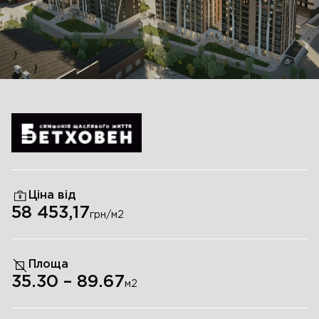
Ціна від
58 453,17
грн/м
2
Площа
35.30
–
89.67
м
2