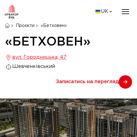
UK
Проєкти
«Бетховен»
«БЕТХОВЕН»
вул. Городницька, 47
Шевченківський
Записатись на перегляд