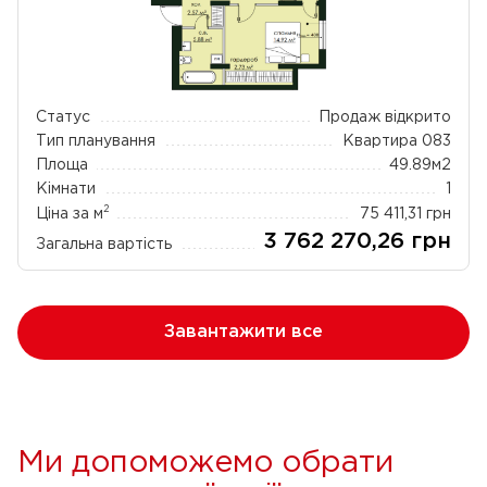
Статус
Продаж відкрито
Тип планування
Квартира 083
Площа
49.89
м2
Кімнати
1
2
Ціна за м
75 411,31
грн
3 762 270,26
грн
Загальна вартість
Завантажити все
Ми допоможемо обрати