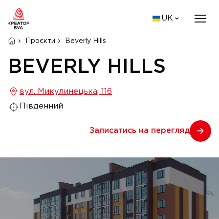
UK
Проєкти
Beverly Hills
BEVERLY HILLS
вул. Микулинецька, 116
Південний
Записатись на перегляд