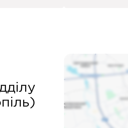
дділу
піль)