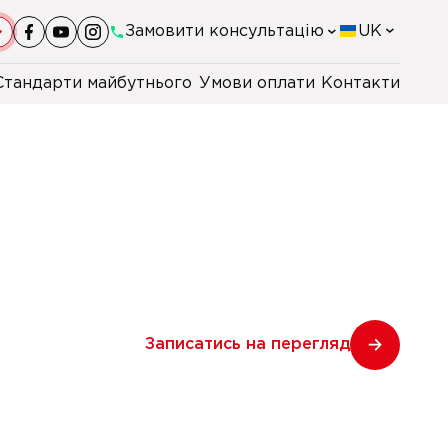
Замовити консультацію
UK
Стандарти майбутнього
Умови оплати
Контакти
+38(044)-290-11-98
+38(067)-247-16-26
+38(067)-168-94-48
+48 22 230 2106
Записатись на перегляд