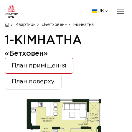
UK
Квартири
«Бетховен»
1-кімнатна
1-КІМНАТНА
«Бетховен»
План приміщення
План поверху