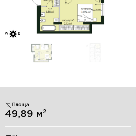
W
E
Площа
2
49,89
м