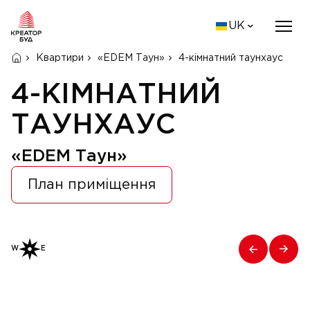
UK
Квартири
«EDEM Таун»
4-кімнатний таунхаус
4-КІМНАТНИЙ
ТАУНХАУС
«EDEM Таун»
План приміщення
W
E