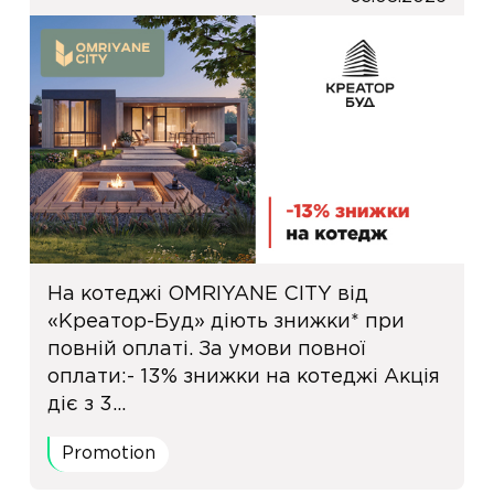
На котеджі OMRIYANE CITY від
«Креатор-Буд» діють знижки* при
повній оплаті. За умови повної
оплати:- 13% знижки на котеджі Акція
діє з 3...
Promotion