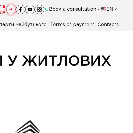
Y в
Book a consultation
EN
уд»
дарти майбутнього
Terms of payment
Contacts
+38(044)-290-11-98
+38(067)-247-16-26
И У ЖИТЛОВИХ
+38(067)-168-96-09
+48 22 230 2106