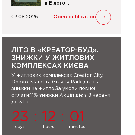
в Білого...
03.08.2026
Open publication
ЛІТО В «КРЕАТОР-БУД»:
ЗНИЖКИ У ЖИТЛОВИХ
КОМПЛЕКСАХ КИЄВА
У житлових комплексах Creator City,
Dnipro Island та Gravity Park діють
знижки на житло.За умови повної
оплати:11% знижки Акція діє з 8 червня
до 31 с...
23
:
12
:
01
days
hours
minutes