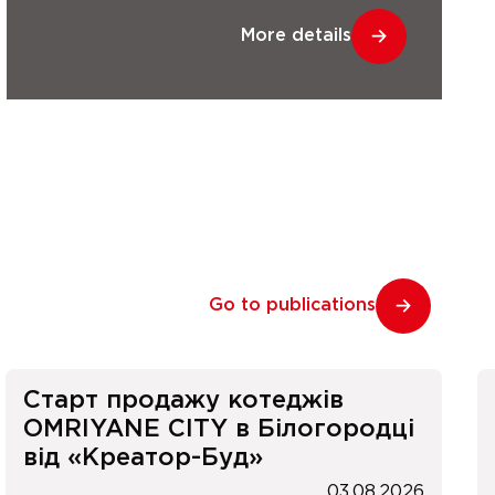
More details
Go to publications
Старт продажу котеджів
OMRIYANE CITY в Білогородці
від «Креатор-Буд»
03.08.2026