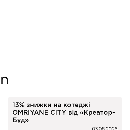
on
13% знижки на котеджі
OMRIYANE CITY від «Креатор-
Буд»
03.08.2026