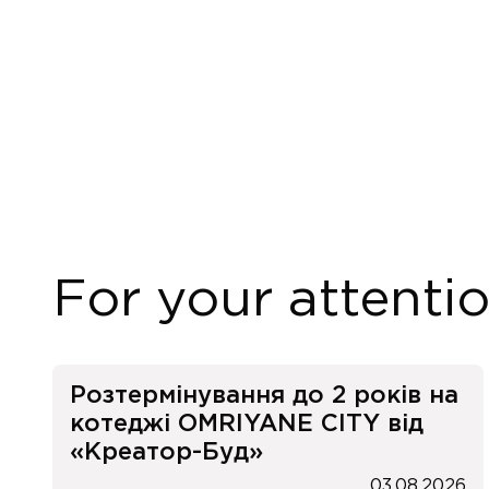
For your attenti
Розтермінування до 2 років на
котеджі OMRIYANE CITY від
«Креатор-Буд»
03.08.2026