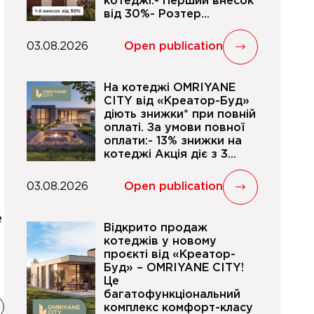
котеджі.- Перший внесок
від 30%- Розтер...
03.08.2026
Open publication
На котеджі OMRIYANE
CITY від «Креатор-Буд»
діють знижки* при повній
оплаті. За умови повної
оплати:- 13% знижки на
котеджі Акція діє з 3...
03.08.2026
Open publication
е
Відкрито продаж
котеджів у новому
проєкті від «Креатор-
Буд» – OMRIYANE CITY!
Це
багатофункціональний
комплекс комфорт-класу