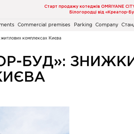
Старт продажу котеджів OMRIYANE CIT
Білогородці від «Креатор-Б
ments
Commercial premises
Parking
Company
Стан
у житлових комплексах Києва
ТОР-БУД»: ЗНИЖК
КИЄВА