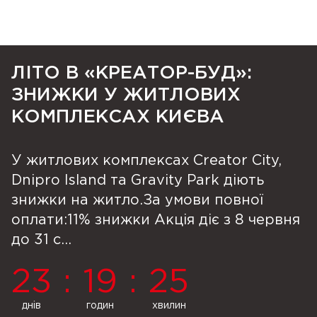
ЛІТО В «КРЕАТОР-БУД»:
ЗНИЖКИ У ЖИТЛОВИХ
КОМПЛЕКСАХ КИЄВА
У житлових комплексах Creator City,
Dnipro Island та Gravity Park діють
знижки на житло.За умови повної
оплати:11% знижки Акція діє з 8 червня
до 31 с...
23
:
19
:
25
днів
годин
хвилин