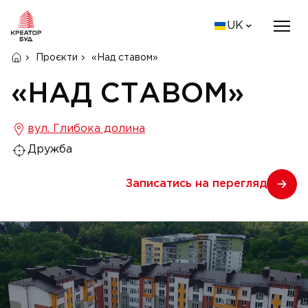
UK
Проєкти
«Над ставом»
«НАД СТАВОМ»
вул. Глибока долина
Дружба
Записатись на перегляд