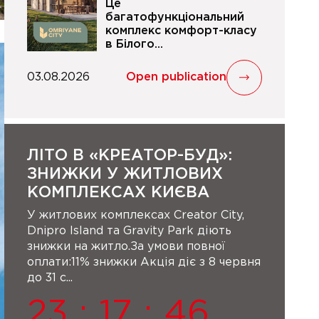
Це
багатофункціональний
комплекс комфорт-класу
в Білого...
03.08.2026
Open publication
ЛІТО В «КРЕАТОР-БУД»:
ЗНИЖКИ У ЖИТЛОВИХ
КОМПЛЕКСАХ КИЄВА
У житлових комплексах Creator City,
Dnipro Island та Gravity Park діють
знижки на житло.За умови повної
оплати:11% знижки Акція діє з 8 червня
до 31 с...
23
:
17
:
46