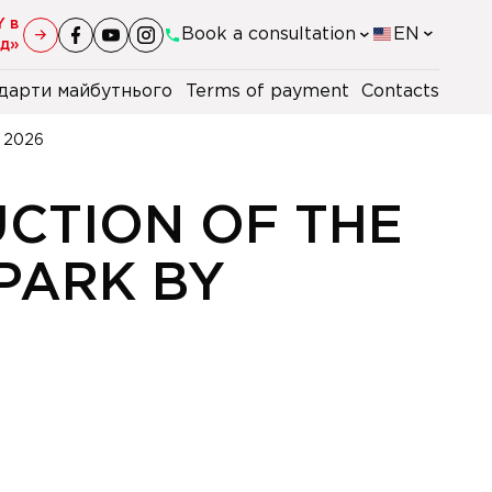
Y в
Book a consultation
EN
уд»
дарти майбутнього
Terms of payment
Contacts
+38(044)-290-11-98
y 2026
+38(067)-247-16-26
CTION OF THE
+38(067)-110-56-80
PARK BY
+48 22 230 2106