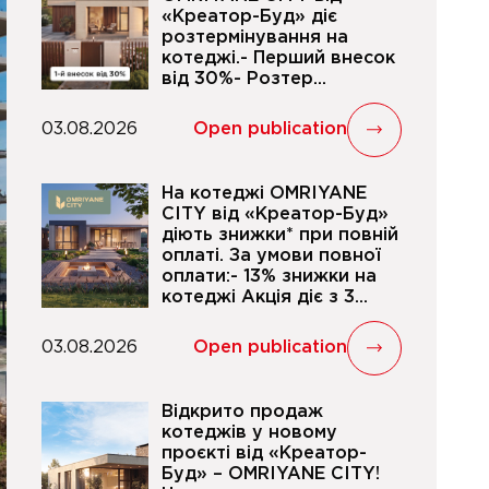
«Креатор-Буд» діє
розтермінування на
котеджі.- Перший внесок
від 30%- Розтер...
03.08.2026
Open publication
На котеджі OMRIYANE
CITY від «Креатор-Буд»
діють знижки* при повній
оплаті. За умови повної
оплати:- 13% знижки на
котеджі Акція діє з 3...
03.08.2026
Open publication
Відкрито продаж
котеджів у новому
проєкті від «Креатор-
Буд» – OMRIYANE CITY!