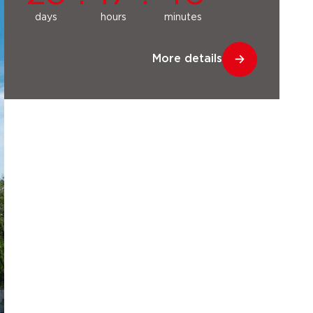
days
hours
minutes
More details