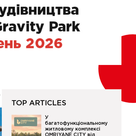
.
TOP ARTICLES
У
багатофункціональному
житловому комплексі
OMRIYANE CITY від