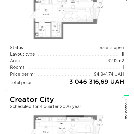
Status
Sale is open
Layout type
1I
Area
32.12
m2
Rooms
1
2
Price per m
94 841,74
UAH
3 046 316,69
UAH
Total price
Creator City
Promotion
Scheduled for 4 quarter 2026 year.