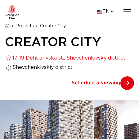
EN
Projects
Creator City
CREATOR CITY
17-19 Dehtiarivska st., Shevchenkivsky district
Shevchenkivskiy district
Schedule a viewing