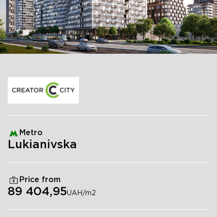
Metro
Lukianivska
Price from
89 404,95
UAH/m
2