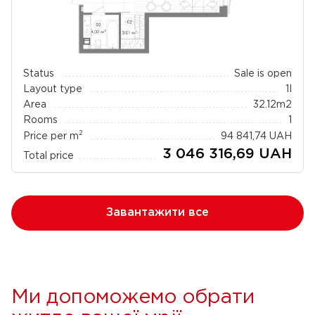
Status
Sale is open
Layout type
1I
Area
32.12
m2
Rooms
1
2
Price per m
94 841,74
UAH
3 046 316,69
UAH
Total price
Завантажити все
Ми допоможемо обрати